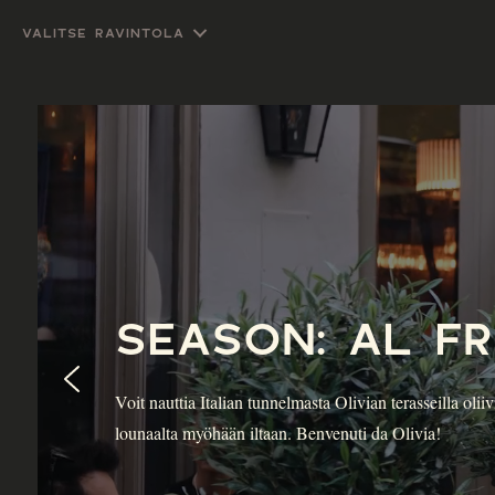
VALITSE RAVINTOLA
SEASON: AL F
Voit nauttia Italian tunnelmasta Olivian terasseilla ol
lounaalta myöhään iltaan. Benvenuti da Olivia!