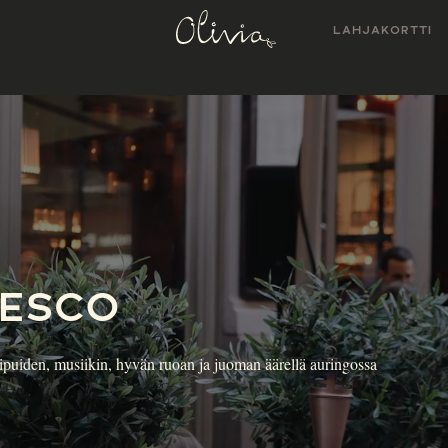
LAHJAKORTTI
RESCO
iivipuiden, musiikin, hyvän ruoan ja juoman äärellä auringossa