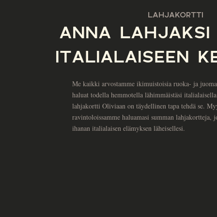
LAHJAKORTTI
ANNA LAHJAKSI
ITALIALAISEEN K
Me kaikki arvostamme ikimuistoisia ruoka- ja juom
haluat todella hemmotella lähimmäistäsi italialaisell
lahjakortti Oliviaan on täydellinen tapa tehdä se. 
ravintoloissamme haluamasi summan lahjakortteja, jot
ihanan italialaisen elämyksen läheisellesi.