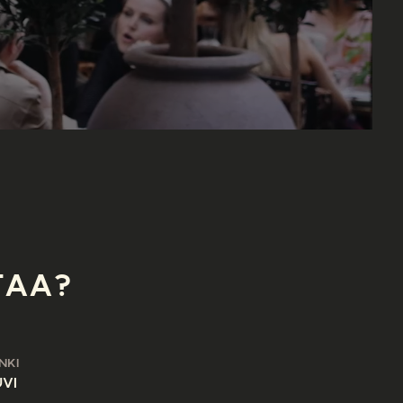
TAA?
NKI
VI