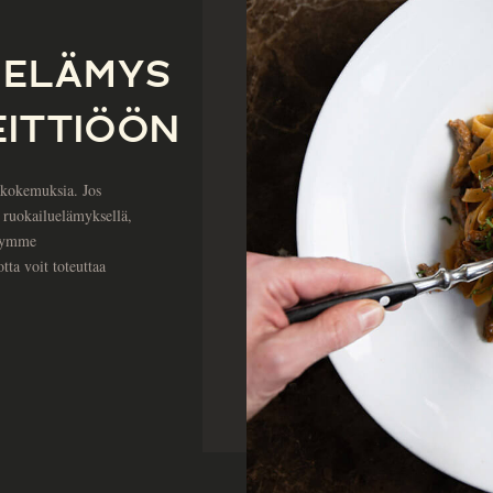
 ELÄMYS
EITTIÖÖN
akokemuksia. Jos
a ruokailuelämyksellä,
Myymme
ta voit toteuttaa