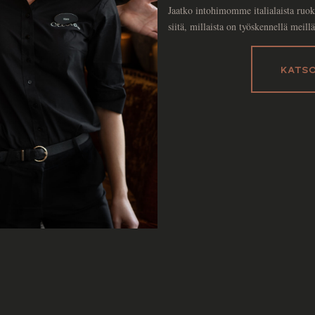
Jaatko intohimomme italialaista ruok
siitä, millaista on työskennellä meill
KATSO